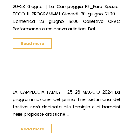
20-23 Giugno | La Campeggia FS_Fare Spazio
ECCO IL PROGRAMMA! Giovedì 20 giugno 21:00 –
Domenica 23 giugno 19:00 Collettivo CRAC
Performance e residenza artistica Dal …
"20-
Read more
23
Giugno
| La
LA CAMPEGGIA FAMILY | 25-
Campeggia
26 MAGGIO
FS_Fare
Spazio "
LA CAMPEGGIA FAMILY | 25-26 MAGGIO 2024 La
programmazione del primo fine settimana del
festival sarà dedicata alle famiglie e ai bambini
nelle proposte artistiche …
"LA
Read more