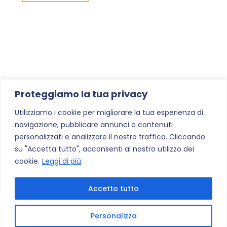
CAMPEGGIA
FAMILY
|
Galleria immagini
25-
TempORAle#1
26
MAGGIO"
Proteggiamo la tua privacy
"Galleria
Read more
Utilizziamo i cookie per migliorare la tua esperienza di
immagini
navigazione, pubblicare annunci o contenuti
TempORAle#1"
personalizzati e analizzare il nostro traffico. Cliccando
su "Accetta tutto", acconsenti al nostro utilizzo dei
cookie.
Leggi di più
Accetto tutto
Personalizza