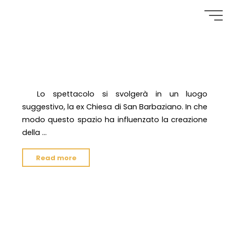
Salta
al
S
e
n
z
a
c
a
a
t
e
g
o
r
r
i
a
contenuto
Intervista Soglia | AICS
Bologna
Lo spettacolo si svolgerà in un luogo
suggestivo, la ex Chiesa di San Barbaziano. In che
modo questo spazio ha influenzato la creazione
della …
"Intervista
Read more
Soglia
|
AICS
20-23 Giugno | La
Bologna"
Campeggia FS_Fare Spazio