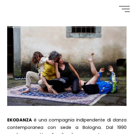
Salta
al
C
h
i
s
i
a
m
o
contenuto
EKODANZA
è una compagnia indipendente di danza
contemporanea con sede a Bologna. Dal 1990