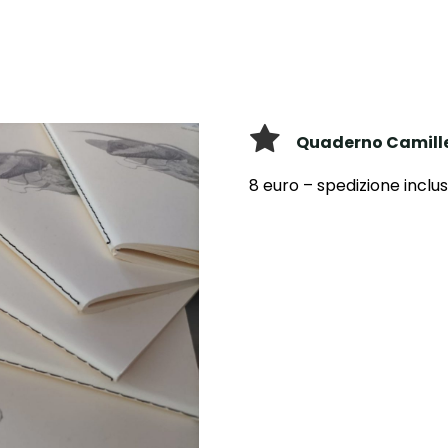
S
S
h
o
p
p
Quaderno Camill
8 euro – spedizione inclu