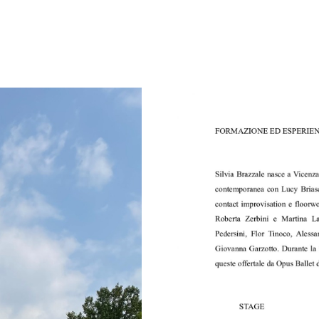
S
i
l
v
i
a
B
r
a
z
z
a
l